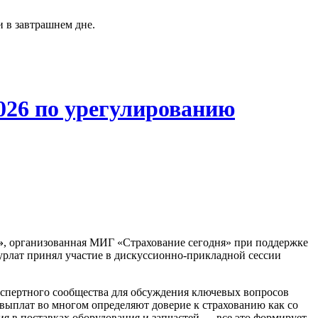
 в завтрашнем дне.
026 по урегулированию
»
, организованная МИГ «Страхование сегодня» при поддержке
урлат принял участие в дискуссионно-прикладной сессии
кспертного сообщества для обсуждения ключевых вопросов
 выплат во многом определяют доверие к страхованию как со
ия в поставках оборудования и запчастей — все это формирует