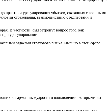
 до практики урегулирования убытков, связанных с военными
словий страхования, взаимодействию с экспертами и
рах. В частности, был затронут вопрос того, как
а при урегулировании.
ючевыми задачами страхового рынка. Именно в этой сфере
ающих, о гармонии, мудрости и вдохновении, которыми вы
место радости, уважению, новым достижениям и счастью.