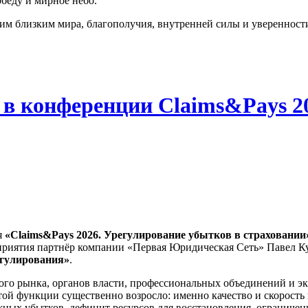
беду и мирное небо.
м близким мира, благополучия, внутренней силы и уверенности
 в конференции Claims&Pays 2
я
«Claims&Pays 2026. Урегулирование убытков в страховании
оприятия партнёр компании «Первая Юридическая Сеть» Павел К
егулирования»
.
ого рынка, органов власти, профессиональных объединений и э
той функции существенно возросло: именно качество и скорость
ожных убытков, дефицит ресурсов для восстановления, ограничен