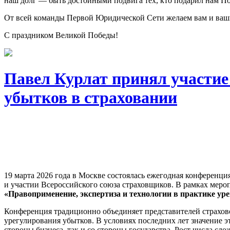
наш долг — быть достойными подвига тех, кто подарил нам По
От всей команды Первой Юридической Сети желаем вам и ваши
С праздником Великой Победы!
Павел Курлат принял участие
убытков в страховании
19 марта 2026 года в Москве состоялась ежегодная конференци
и участии Всероссийского союза страховщиков. В рамках мер
«Правоприменение, экспертиза и технологии в практике ур
Конференция традиционно объединяет представителей страхов
урегулирования убытков. В условиях последних лет значение э
стороны бизнеса, так и со стороны государства. Рост числа сл