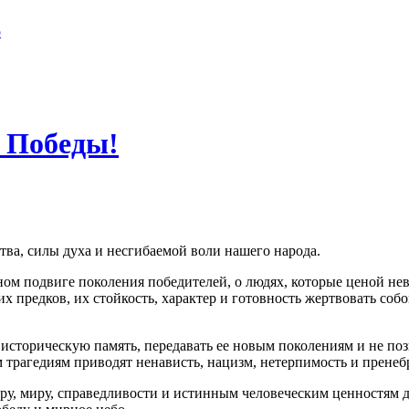
о
 Победы!
ва, силы духа и несгибаемой воли нашего народа.
рном подвиге поколения победителей, о людях, которые ценой н
их предков, их стойкость, характер и готовность жертвовать со
 историческую память, передавать ее новым поколениям и не поз
м трагедиям приводят ненависть, нацизм, нетерпимость и прене
бру, миру, справедливости и истинным человеческим ценностям 