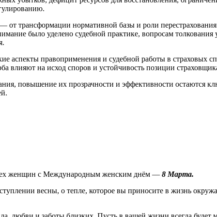
егулированию.
 — от трансформации нормативной базы и роли перестрахования
мание было уделено судебной практике, вопросам толкования у
я.
кие аспекты правоприменения и судебной работы в страховых спо
ба влияют на исход споров и устойчивость позиции страховщик
ания, повышение их прозрачности и эффективности остаются кл
ей.
всех женщин с Международным женским днём —
8 Марта.
туплении весны, о тепле, которое вы приносите в жизнь окруж
а, любви и заботы близких. Пусть в вашей жизни всегда будет 