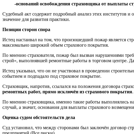
-оснований освобождения страховщика от выплаты с
Судебный акт содержит подробный анализ этих институтов и 
значение для развития практики.
Позиции сторон спора
Истец настаивал на том, что произошедший пожар является ст
максимально широкий объем страхового покрытия.
По мнению страхователя, пожар был вызван нарушениями тре
строй», выполнявшей ремонтные работы в торговом центре. Да
Истец указывал, что он не участвовал в проведении строитель
событием и подпадало под страховое покрытие.
Страховщик, напротив, ссылался на положения договора страх
ремонтных работ, прямо исключён из страхового покрытия
.
По мнению страховщика, именно такие работы выполнялись на 
случай, а значит, основания для выплаты страхового возмещени
Оценка судом обстоятельств дела
Суд установил, что между сторонами был заключён договор ст
предприятий (Все риски).