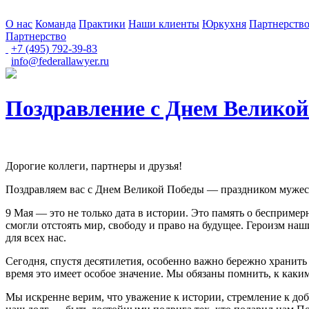
О нас
Команда
Практики
Наши клиенты
Юркухня
Партнерств
Партнерство
+7 (495) 792-39-83
info@federallawyer.ru
Поздравление с Днем Великой
Дорогие коллеги, партнеры и друзья!
Поздравляем вас с Днем Великой Победы — праздником мужест
9 Мая — это не только дата в истории. Это память о бесприме
смогли отстоять мир, свободу и право на будущее. Героизм наш
для всех нас.
Сегодня, спустя десятилетия, особенно важно бережно хранить
время это имеет особое значение. Мы обязаны помнить, к каки
Мы искренне верим, что уважение к истории, стремление к до