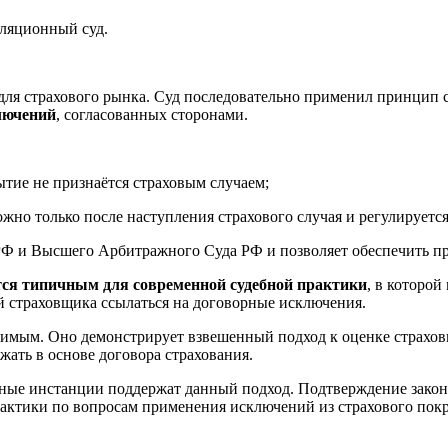
ляционный суд.
для страхового рынка. Суд последовательно применил принцип 
лючений
, согласованных сторонами.
ытие не признаётся страховым случаем;
можно только после наступления страхового случая и регулируетс
 РФ и Высшего Арбитражного Суда РФ и позволяет обеспечить п
тся типичным для современной судебной практики
, в которо
 страховщика ссылаться на договорные исключения.
чимым. Оно демонстрирует взвешенный подход к оценке страхо
жать в основе договора страхования.
ные инстанции поддержат данный подход. Подтверждение законн
актики по вопросам применения исключений из страхового пок