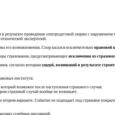
л в результате проведения электродуговой сварки с нарушением
технической экспертизой.
ины его возникновения. Спор касался исключительно
правовой к
вора страхования, предусматривающих
исключения из страхово
овия, согласно которым
ущерб, возникший в результате стро
равовых института:
, который возможен после наступления страхового случая;
ором страховой случай вообще не возникает.
о втором варианте. Событие не подпадает под страховое покрыти
 высших судебных инстанций.