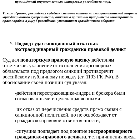
причинённый имущественным интересам российского лица
.
Таким образом, российская судебная система встала на позицию активной
защиты
юрисдикционного суверенитета
, отказав в признании приоритета иностранного
правопорядка в ущерб российским участникам гражданского оборота.
______________________________________________________
Подход суда: санкционный отказ как
экстраординарный гражданско-правовой деликт
Суд дал
новаторскую правовую оценку
действиям
ответчиков: уклонение от исполнения договорных
обязательств под предлогом санкций противоречит
российскому публичному порядку (ст. 1193 ГК РФ). В
обоснование своей позиции суд указал:
-действия перестраховщика-лидера и брокера были
согласованными и целенаправленными;
-их отказ от перечисления средств прямо связан с
санкционной политикой, но не освобождает от
гражданско-правовой ответственности;
-ситуация подпадает под понятие
экстраординарного
гражданско-правового деликта
, т.е. причинения вреда