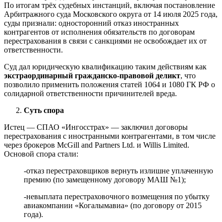
По итогам трёх судебных инстанций, включая постановление
Арбитражного суда Московского округа от 14 июля 2025 года,
суды признали: односторонний отказ иностранных
контрагентов от исполнения обязательств по договорам
перестрахования в связи с санкциями не освобождает их от
ответственности.
Суд дал юридическую квалификацию таким действиям как
экстраординарный гражданско-правовой деликт
, что
позволило применить положения статей 1064 и 1080 ГК РФ о
солидарной ответственности причинителей вреда.
Суть спора
Истец — СПАО «Ингосстрах» — заключил договоры
перестрахования с иностранными контрагентами, в том числе
через брокеров McGill and Partners Ltd. и Willis Limited.
Основой спора стали:
-отказ перестраховщиков вернуть излишне уплаченную
премию (по замещенному договору МАШ №1);
-невыплата перестраховочного возмещения по убытку
авиакомпании «Когалымавиа» (по договору от 2015
года).