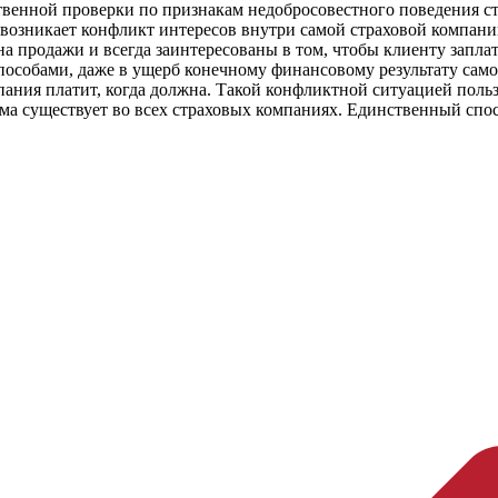
твенной проверки по признакам недобросовестного поведения ст
 возникает конфликт интересов внутри самой страховой компан
 продажи и всегда заинтересованы в том, чтобы клиенту заплат
пособами, даже в ущерб конечному финансовому результату само
мпания платит, когда должна. Такой конфликтной ситуацией пол
ема существует во всех страховых компаниях. Единственный сп