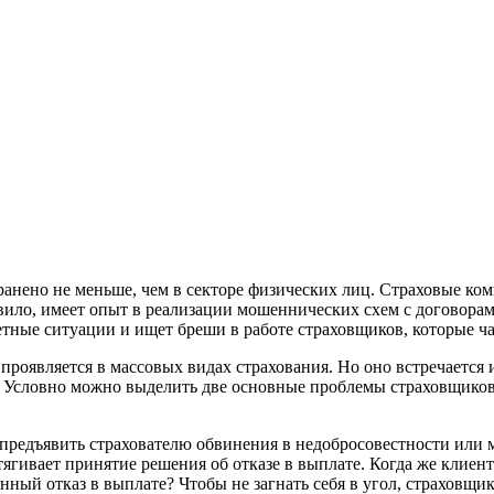
нено не меньше, чем в секторе физических лиц. Страховые комп
авило, имеет опыт в реализации мошеннических схем с договора
тные ситуации и ищет бреши в работе страховщиков, которые ча
проявляется в массовых видах страхования. Но оно встречается 
ки. Условно можно выделить две основные проблемы страховщиков
предъявить страхователю обвинения в недобросовестности или 
тягивает принятие решения об отказе в выплате. Когда же клиент
нный отказ в выплате? Чтобы не загнать себя в угол, страховщ