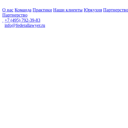
О нас
Команда
Практики
Наши клиенты
Юркухня
Партнерств
Партнерство
+7 (495) 792-39-83
info@federallawyer.ru