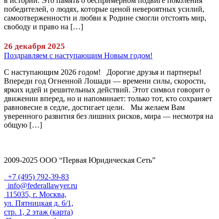
в истории. Это память о беспримерном подвиге поколения
победителей, о людях, которые ценой невероятных усилий,
самоотверженности и любви к Родине смогли отстоять мир,
свободу и право на […]
26 декабря 2025
Поздравляем с наступающим Новым годом!
С наступающим 2026 годом! Дорогие друзья и партнеры!
Впереди год Огненной Лошади — времени силы, скорости,
ярких идей и решительных действий. Этот символ говорит о
движении вперед, но и напоминает: только тот, кто сохраняет
равновесие в седле, достигает цели. Мы желаем Вам
уверенного развития без лишних рисков, мира — несмотря на
общую […]
2009-2025 ООО “Первая Юридическая Сеть”
+7 (495) 792-39-83
info@federallawyer.ru
115035, г. Москва,
ул. Пятницкая д. 6/1,
стр. 1, 2 этаж (
карта
)