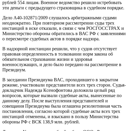
рублей 554 лицам. Военное ведомство решило истребовать
эти деньги с предыдущего страховщика в судебном порядке.
Дело А40-102871/2009 слушалось арбитражными судами
неоднократно. При повторном рассмотрении суды трех
инстанций в иске отказали, в связи с чем РОСГОССТРАХ и
Министерство обороны обратились в ВАС РФ с заявлениями
о пересмотре судебных актов в порядке надзора.
В надзорной инстанции решили, что у судов отсутствует
правовая определенность в толковании норм закона об
обязательном страховании жизни и здоровья
военнослужащих, и дело было передано на рассмотрение в
Президиум.
В заседании Президиума ВАС, проходившего в закрытом
режиме, участвовали представители всех трех сторон. Судья-
докладчик Надежда Ксенофонтова доложила целый ряд
вопросов, которые вызвали судебные акты, вынесенные по
данному делу. После выступления представителей и
совещания Президиума была оглашена резолютивная часть
постановления, согласно которой судебные акты всех трех
инстанций отменены, и взыскано в пользу Министерства
обороны РФ с ВСК 138,9 млн. рублей.