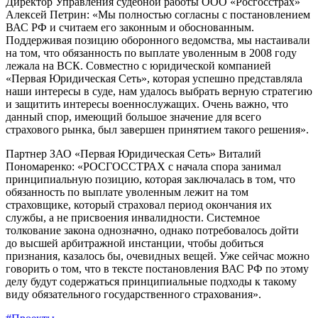
Директор Управления судебной работы ООО «Росгосстрах»
Алексей Петрин: «Мы полностью согласны с постановлением
ВАС РФ и считаем его законным и обоснованным.
Поддерживая позицию оборонного ведомства, мы настаивали
на том, что обязанность по выплате уволенным в 2008 году
лежала на ВСК. Совместно с юридической компанией
«Первая Юридическая Сеть», которая успешно представляла
наши интересы в суде, нам удалось выбрать верную стратегию
и защитить интересы военнослужащих. Очень важно, что
данный спор, имеющий большое значение для всего
страхового рынка, был завершен принятием такого решения».
Партнер ЗАО «Первая Юридическая Сеть» Виталий
Пономаренко: «РОСГОССТРАХ с начала спора занимал
принципиальную позицию, которая заключалась в том, что
обязанность по выплате уволенным лежит на том
страховщике, который страховал период окончания их
службы, а не присвоения инвалидности. Системное
толкование закона однозначно, однако потребовалось дойти
до высшей арбитражной инстанции, чтобы добиться
признания, казалось бы, очевидных вещей. Уже сейчас можно
говорить о том, что в тексте постановления ВАС РФ по этому
делу будут содержаться принципиальные подходы к такому
виду обязательного государственного страхования».