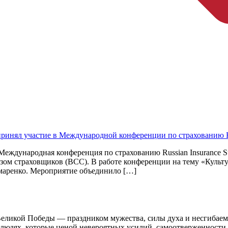
нял участие в Международной конференции по страхованию Rus
ь Международная конференция по страхованию Russian Insurance
зом страховщиков (ВСС). В работе конференции на тему «Культу
маренко. Мероприятие объединило […]
Великой Победы — праздником мужества, силы духа и несгибаемо
людях, которые ценой невероятных усилий, самоотверженности и