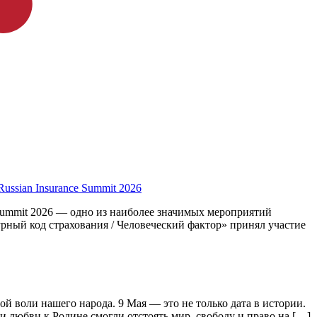
sian Insurance Summit 2026
 Summit 2026 — одно из наиболее значимых мероприятий
рный код страхования / Человеческий фактор» принял участие
й воли нашего народа. 9 Мая — это не только дата в истории.
 любви к Родине смогли отстоять мир, свободу и право на […]