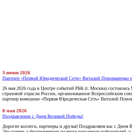
3 июня 2026
Партнер «Первой Юридической Сети» Виталий Пономаренко при
26 мая 2026 года в Центре событий РБК (г. Москва) состоялас
страховой отрасли России, организованное Всероссийским сою
партнер компании «Первая Юридическая Сеть» Виталий Поно
8 мая 2026
Поздравление с Днем Великой Победы!
Дорогие коллеги, партнеры и друзья! Поздравляем вас с Днем 
Это память о беспримерном подвиге поколения победителей, о 