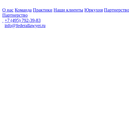
О нас
Команда
Практики
Наши клиенты
Юркухня
Партнерств
Партнерство
+7 (495) 792-39-83
info@federallawyer.ru