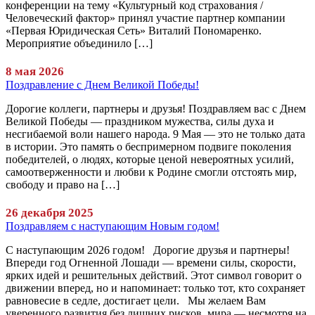
конференции на тему «Культурный код страхования /
Человеческий фактор» принял участие партнер компании
«Первая Юридическая Сеть» Виталий Пономаренко.
Мероприятие объединило […]
8 мая 2026
Поздравление с Днем Великой Победы!
Дорогие коллеги, партнеры и друзья! Поздравляем вас с Днем
Великой Победы — праздником мужества, силы духа и
несгибаемой воли нашего народа. 9 Мая — это не только дата
в истории. Это память о беспримерном подвиге поколения
победителей, о людях, которые ценой невероятных усилий,
самоотверженности и любви к Родине смогли отстоять мир,
свободу и право на […]
26 декабря 2025
Поздравляем с наступающим Новым годом!
С наступающим 2026 годом! Дорогие друзья и партнеры!
Впереди год Огненной Лошади — времени силы, скорости,
ярких идей и решительных действий. Этот символ говорит о
движении вперед, но и напоминает: только тот, кто сохраняет
равновесие в седле, достигает цели. Мы желаем Вам
уверенного развития без лишних рисков, мира — несмотря на