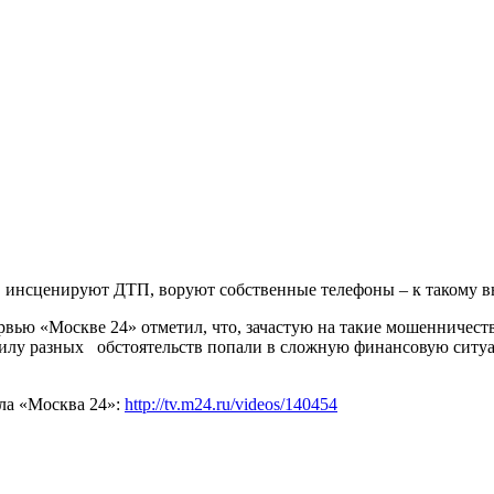
, инсценируют ДТП, воруют собственные телефоны – к такому 
рвью «Москве 24» отметил, что, зачастую на такие мошенничест
в силу разных обстоятельств попали в сложную финансовую сит
ла «Москва 24»:
http://tv.m24.ru/videos/140454