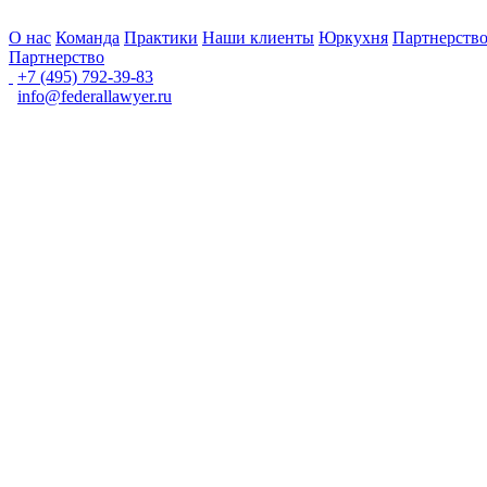
О нас
Команда
Практики
Наши клиенты
Юркухня
Партнерств
Партнерство
+7 (495) 792-39-83
info@federallawyer.ru