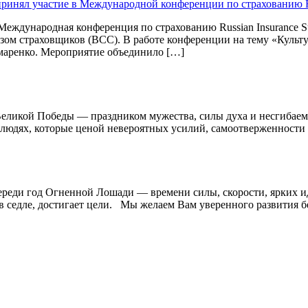
нял участие в Международной конференции по страхованию Rus
ь Международная конференция по страхованию Russian Insurance
зом страховщиков (ВСС). В работе конференции на тему «Культу
маренко. Мероприятие объединило […]
Великой Победы — праздником мужества, силы духа и несгибаемо
людях, которые ценой невероятных усилий, самоотверженности и
реди год Огненной Лошади — времени силы, скорости, ярких ид
ие в седле, достигает цели. Мы желаем Вам уверенного развития