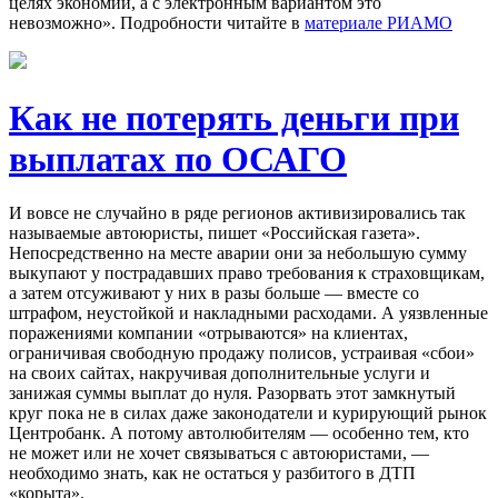
целях экономии, а с электронным вариантом это
невозможно». Подробности читайте в
материале РИАМО
Как не потерять деньги при
выплатах по ОСАГО
И вовсе не случайно в ряде регионов активизировались так
называемые автоюристы, пишет «Российская газета».
Непосредственно на месте аварии они за небольшую сумму
выкупают у пострадавших право требования к страховщикам,
а затем отсуживают у них в разы больше — вместе со
штрафом, неустойкой и накладными расходами. А уязвленные
поражениями компании «отрываются» на клиентах,
ограничивая свободную продажу полисов, устраивая «сбои»
на своих сайтах, накручивая дополнительные услуги и
занижая суммы выплат до нуля. Разорвать этот замкнутый
круг пока не в силах даже законодатели и курирующий рынок
Центробанк. А потому автолюбителям — особенно тем, кто
не может или не хочет связываться с автоюристами, —
необходимо знать, как не остаться у разбитого в ДТП
«корыта».