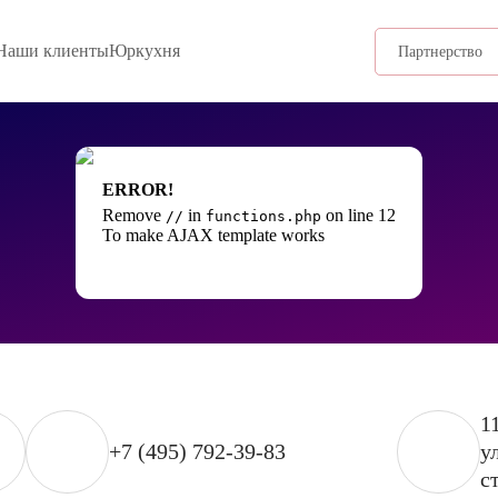
Наши клиенты
Юркухня
Партнерство
ERROR!
Remove
in
on line 12
//
functions.php
To make AJAX template works
1
+7 (495) 792-39-83
у
ст